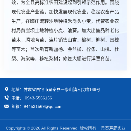
效，为全县高标准农田建设起到引领示范作用。围绕
现代农业产业链，加快发展现代农业，稳定农畜产品
生产，在疃庄流转沙地种植禾尚头小麦，代管农业农
村局黄崖坝土地种植小麦、油葵。加大出售品种老化
苗木，腾地育苗，连片销售山杏、榆树、柳树、国槐
等苗木；首次新育新疆杨、金丝柳、柠条、山桃、杜
梨、海棠等，移植梨树；修复大棚进行洋葱育苗。

地址：甘肃省白银市景泰县一条山镇人民路166号

电话： 0943-5566156

邮箱：944531569@qq.com
Copyrights © 2026 All Rights Reserved. 版权所有 景泰寿鹿实业